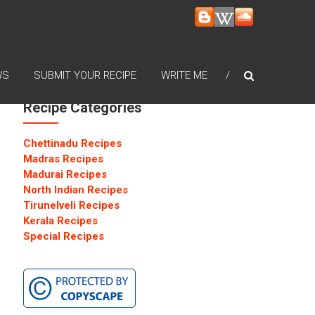
WS
SUBMIT YOUR RECIPE
WRITE ME
Recipe Categories
Chettinadu Recipes
Madras Recipes
Madurai Recipes
North Indian Recipes
Tirunelveli Recipes
Kerala Recipes
Special Recipes