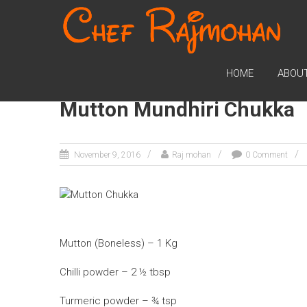
CHEF RAJMOHAN
Official Website of Chef 
HOME
ABOU
Mutton Mundhiri Chukka
November 9, 2016
Raj mohan
0 Comment
Mutton (Boneless) – 1 Kg
Chilli powder – 2 ½ tbsp
Turmeric powder – ¾ tsp