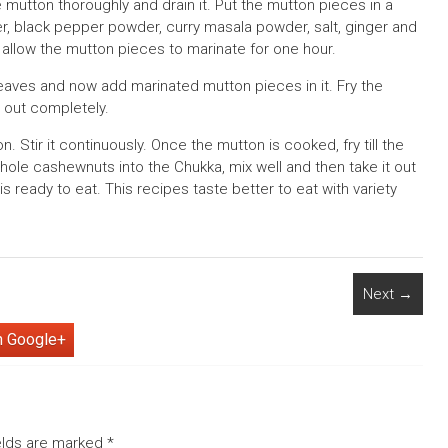
mutton thoroughly and drain it. Put the mutton pieces in a
er, black pepper powder, curry masala powder, salt, ginger and
d allow the mutton pieces to marinate for one hour.
ryleaves and now add marinated mutton pieces in it. Fry the
s out completely.
 Stir it continuously. Once the mutton is cooked, fry till the
hole cashewnuts into the Chukka, mix well and then take it out
s ready to eat. This recipes taste better to eat with variety
Next
→
n Google+
elds are marked
*