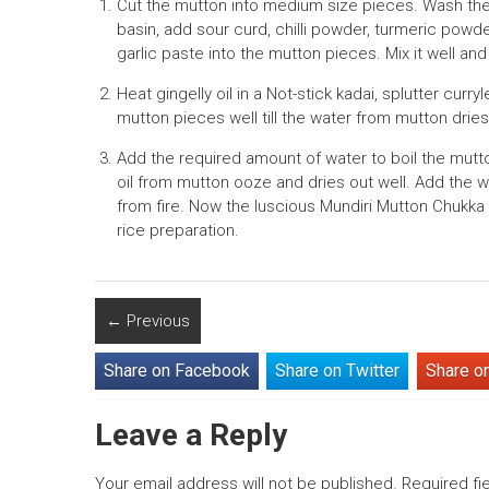
Cut the mutton into medium size pieces. Wash the 
basin, add sour curd, chilli powder, turmeric powd
garlic paste into the mutton pieces. Mix it well an
Heat gingelly oil in a Not-stick kadai, splutter cur
mutton pieces well till the water from mutton drie
Add the required amount of water to boil the mutton.
oil from mutton ooze and dries out well. Add the w
from fire. Now the luscious Mundiri Mutton Chukka i
rice preparation.
←
Previous
Share on Facebook
Share on Twitter
Share o
Leave a Reply
Your email address will not be published.
Required fi