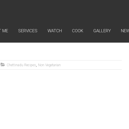
Dr. M.S.Rajmohan
T ME
SERVICES
WATCH
COOK
GALLERY
NE
,
Chettinadu Recipes
Non Vegetarian