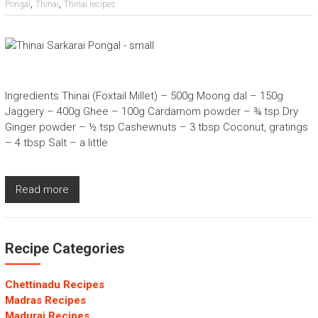
,
,
Pongal
Thinai
Thinai recipes
Ingredients Thinai (Foxtail Millet) – 500g Moong dal – 150g
Jaggery – 400g Ghee – 100g Cardamom powder – ¾ tsp Dry
Ginger powder – ½ tsp Cashewnuts – 3 tbsp Coconut, gratings
– 4 tbsp Salt – a little
Read more
Recipe Categories
Chettinadu Recipes
Madras Recipes
Madurai Recipes