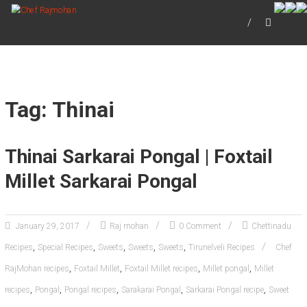
CHEF RAJMOHAN
Official Website of Chef Dr. M.S.Rajmohan
Tag: Thinai
Thinai Sarkarai Pongal | Foxtail
Millet Sarkarai Pongal
January 29, 2017
Raj mohan
0 Comment
Chettinadu
,
,
,
,
,
Recipes
Special Recipes
Sweets
Sweets
Sweets
Tirunelveli Recipes
Chef
,
,
,
,
RajMohan recipes
Foxtail Millet
Foxtail Millet recipes
Millet pongal
Millet
,
,
,
,
,
recipes
Pongal
Pongal recipes
Sarakarai Pongal
Sarkarai Pongal recipe
Sweet