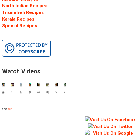
North Indian Recipes
Tirunelveli Recipes
Kerala Recipes
Special Recipes
Watch Videos
இப்படி சர்க்கரை பொங்கல் உங்க வீட்டுல செஞ்சு குடுங்க | Sarkarai Pongal recipe | Chakkarai Pongal
உப்புமா உதிரி உதிரியா சுவையாக வர எளிய செய்முறை | Rawa Upma | Rava Upma recipe in Tamil
இடியாப்பம் பூ போல சுலபமா செய்வது எப்படி ? | How to make Idiyappam recipe in Tamil
இப்படி ஒரு மட்டன் சால்னாவ இது வரைக்கும் சுவைச்சுருக்கமாட்டீங்க | Mutton Salna Recipe in Tamil
பாய் வீட்டு பிரியாணி செய்றது இவ்ளவுதானா ? | Bhai Veetu Biriyani | How to make Empty Biriyani
அரைக்கீரை பொரியல் இது மாதிரி சூப்பரா செஞ்சா பாராட்டு நிச்சயம்ங்க | Arai Keerai Poriyal recipe
கறி குழம்பு இப்படி செஞ்சு உங்க வீட்டுல உள்ளவங்கள அசத்துங்க | Mutton Kulambu recipe
உங்க வீட்டு குட்டிஸ்க்கு கீரை பிடிக்காதா ? இப்படி ட்ரை பண்ணுங்க கண்டிப்பா பிடிக்கும்
1/21